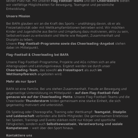
seinen Platz hat. Mit unseren
Flag Football-Teams
und den
Cheerleadern
bieten
wir vielfältige Möglichkeiten für Bewegung, Teamgeist und persönliche
Entwicklung.
Unsere Mission
Bei BAFA glauben wir an die Kraft des Sports – unabhängig davon, ob er als
Freizeitaktivität oder mit Wettkampfambitionen betrieben wird. Wir möchten
Kinder und Jugendliche aus Berlin und Umgebung dazu motivieren, aktiv zu sein,
Selbstvertrauen zu entwickeln und Werte wie Respekt, Zusammenhalt und
Disziplin zu leben.
Unsere
Flag-Football-Programme sowie das Cheerleading-Angebot
stehen
dabei im Mittelpunkt.
Flag-Football & Cheerleading bei BAFA
Unsere Flag-Football-Programme, Projekte und AGs richten sich an alle
Altersgruppen und Leistungsniveaus. Ergänzt werden sie durch unser
Cheerleading-Team,
das sowohl
als Freizeitsport
als auch
im
Wettkampfbereich
angeboten wird.
Mehr als nur Sport
BAFA ist eine Familie. Bei uns stehen Zusammenhalt, Freude an Bewegung und
gegenseitige Unterstützung im Mittelpunkt –
auf dem Flag-Football-Feld
genauso wie auf der Cheerleading-Matte
. Unsere Flag-Football-Teams und die
Cheerleader
Thunderstorm
bilden gemeinsam eine starke Einheit, die sich
gegenseitig motiviert und unterstützt.
Ob Spielzug oder Choreografie, Training oder Wettkampf:
Teamgeist, Disziplin
und Leidenschaft
verbinden alle BAFA-Mitglieder. Die gemeinsamen Erlebnisse
bei Spielen, Trainings und Events stärken nicht nur Körper und sportliche
Fähigkeiten, sondern auch
Selbstbewusstsein, Verantwortung und soziale
Kompetenzen
– weit über den Sport hinaus.
Kontaktiere uns