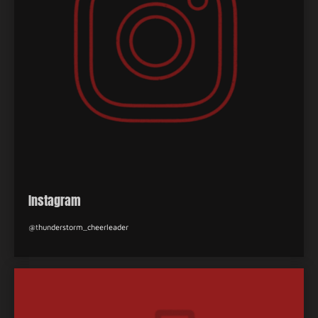
Instagram
@
t
hunderstorm_cheerleader