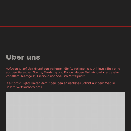
Über uns
Aufbauend auf den Grundlagen erlernen die Athletinnen und Athleten Elemente
aus den Bereichen Stunts, Tumbling und Dance. Neben Technik und Kraft stehen
vor allem Teamgeist, Disziplin und Spaß im Mittelpunkt.
Die Nordic Lights bieten damit den idealen nächsten Schritt auf dem Weg in
unsere Wettkampfteams.