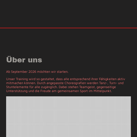
Über uns
Ab September 2026 möchten wir starten.
Unser Training wird so gestaltet, dass alle entsprechend ihrer Fähigkeiten aktiv
mitmachen können. Durch angepasste Choreografien werden Tanz-, Turn- und
Stuntelemente für alle zugänglich. Dabei stehen Teamgeist, gegenseitige
Unterstützung und die Freude am gemeinsamen Sport im Mittelpunkt.