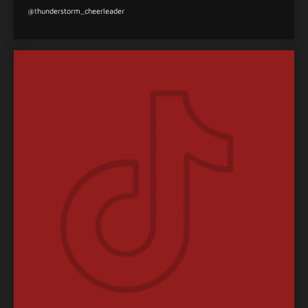
@
t
hunderstorm_cheerleader